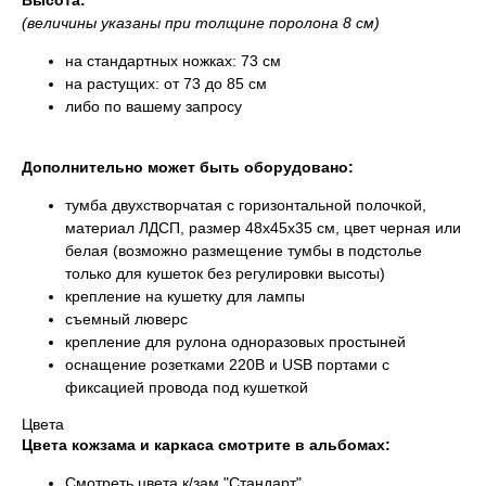
Высота:
(величины указаны при толщине поролона 8 см)
на стандартных ножках: 73 см
на растущих: от 73 до 85 см
либо по вашему запросу
Дополнительно может быть оборудовано:
тумба двухстворчатая с горизонтальной полочкой,
материал ЛДСП, размер 48x45x35 см, цвет черная или
белая (возможно размещение тумбы в подстолье
только для кушеток без регулировки высоты)
крепление на кушетку для лампы
съемный люверс
крепление для рулона одноразовых простыней
оснащение розетками 220В и USB портами с
фиксацией провода под кушеткой
Цвета
Цвета кожзама и каркаса смотрите в альбомах:
Смотреть цвета к/зам "Стандарт"