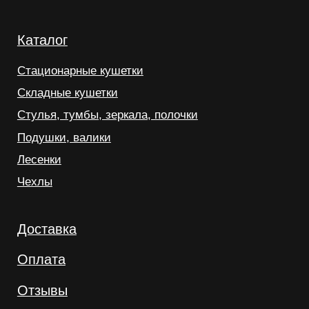
ОГРНИП: 320762700016169
ИНН: 760300372110
Согласие на обработку перс. данных
Политика обработки перс. данных
8столов ©
2026
Данный сайт несет информационный характер и ни при
каких условиях материалы и цены, размещенные на
сайте, не являются публичной офертой
Разработка сайта