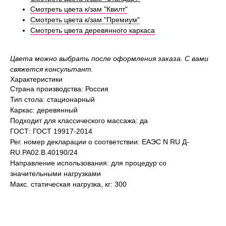
Консультация по
Смотреть цвета к/зам "Квилт"
подбору кушетки
Смотреть цвета к/зам "Премиум"
Смотреть цвета деревянного каркаса
Консультант ответит на вопросы про
Цвета можно выбрать после оформления заказа. С вами
сроки изготовления кушеток и доставку.
свяжется консультант.
Соберёт подходящую комплектацию под
Характеристики
ваши задачи и подберёт самые выгодные
условия оплаты
Страна производства: Россия
Тип стола: стационарный
Каркас: деревянный
Подходит для классического массажа: да
ГОСТ: ГОСТ 19917-2014
Рег. номер декларации о соответствии: ЕАЭС N RU Д-
RU.PA02.В.40190/24
Направление использования: для процедур со
значительными нагрузками
Макс. статическая нагрузка, кг: 300