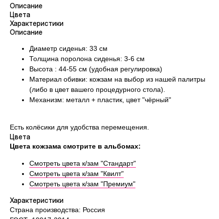
Описание
Цвета
Характеристики
Описание
Диаметр сиденья: 33 см
Толщина поролона сиденья: 3-6 см
Высота : 44-55 см (удобная регулировка)
Материал обивки: кожзам на выбор из нашей палитры
(либо в цвет вашего процедурного стола).
Механизм: металл + пластик, цвет "чёрный"
Есть колёсики для удобства перемещения.
Цвета
Цвета кожзама смотрите в альбомах:
Смотреть цвета к/зам "Стандарт"
Консультация по
Смотреть цвета к/зам "Квилт"
Смотреть цвета к/зам "Премиум"
подбору кушетки
Характеристики
Страна производства: Россия