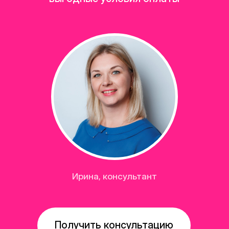
Получить консультацию
Каталог
Стационарные кушетки
Складные кушетки
Стулья, тумбы, зеркала, полочки
Подушки, валики
Лесенки
Чехлы
Доставка
Оплата