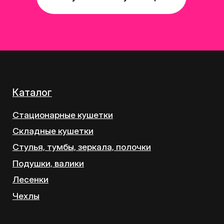
Отзывы
Контакты
Новостная рассылка
Подписаться
ИП Лаптенкова О. К.
ОГРНИП: 320762700016169
ИНН: 760300372110